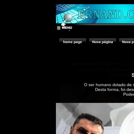
© Copyright
home page
Nova página
Nova p
O ser humano dotado de su
Desta forma, foi des
Podem