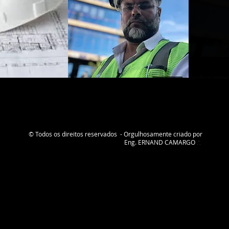
o e S
o e S
igenci
igenci
Tecnol
Tecnol
ecnolo
ecnolo
o em S
o em S
© Todos os direitos reservados - Orgulhosamente criado por
Eng. ERNAND CAMARGO
.'.