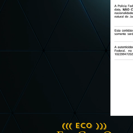
((( ECO )))